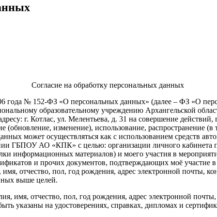
данных
Согласие на обработку персональных данных
 года № 152-ФЗ «О персональных данных» (далее – ФЗ «О перс
ональному образовательному учреждению Архангельской облас
су: г. Котлас, ул. Мелентьева, д. 31 на совершение действий, 
е (обновление, изменение), использование, распространение (в 
нных может осуществляться как с использованием средств автом
жении ГБПОУ АО «КПК» с целью: организации личного кабинета 
ссылки информационных материалов) и моего участия в мероприя
тификатов и прочих документов, подтверждающих моё участие в 
мя, отчество, пол, год рождения, адрес электронной почты, кон
нных выше целей.
имя, отчество, пол, год рождения, адрес электронной почты, 
 быть указаны на удостоверениях, справках, дипломах и сертифик