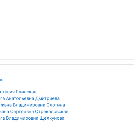
ль
стасия Глинская
га Анатольевна Дмитриева
жана Владимировна Слотина
ьяна Сергеевна Стрекаловская
га Владимировна Щелкунова