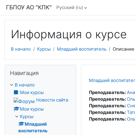
Перейти к основному содержанию
ГБПОУ АО "КПК"
Русский ‎(ru)‎
Информация о курсе
В начало
Курсы
Младший воспитатель
Описание
Пропустить Навигация
Навигация
Младший воспитате
В начало
Мои курсы
Преподаватель:
Ана
Преподаватель:
Оль
Новости сайта
Преподаватель:
Сне
Мои курсы
Преподаватель:
Тат
Курсы
Преподаватель:
Оль
Младший
воспитатель