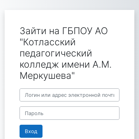
Перейти к основному содержанию
Зайти на ГБПОУ АО
"Котласский
педагогический
колледж имени А.М.
Меркушева"
Пропустить и перейти к созданию новой учетной за
Логин или адрес электронной почты
Пароль
Вход